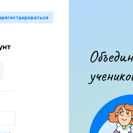
арегистрироваться
унт
Объедин
ученико